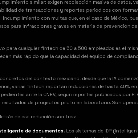
umplimiento similar: exigen recolección masiva de datos, v
bilidad de transacciones y reportes periódicos con format
l incumplimiento con multas que, en el caso de México, pu
esos para infracciones graves en materia de prevención de
ivo para cualquier fintech de 50 a 500 empleados es el mis
recen más rápido que la capacidad del equipo de complian
concretos del contexto mexicano: desde que la IA comenzó
rios, varias fintech reportan reducciones de hasta 40% en
pedientes ante la CNBV, según reportes publicados por El
 resultados de proyectos piloto en laboratorio. Son operac
trás de esa reducción son tres:
nteligente de documentos.
Los sistemas de IDP (Intellig