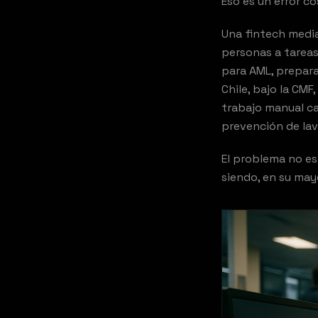
Eso es un error c
Una fintech media
personas a tareas
para AML, prepara
Chile, bajo la CM
trabajo manual ca
prevención de lav
El problema no es 
siendo, en su may