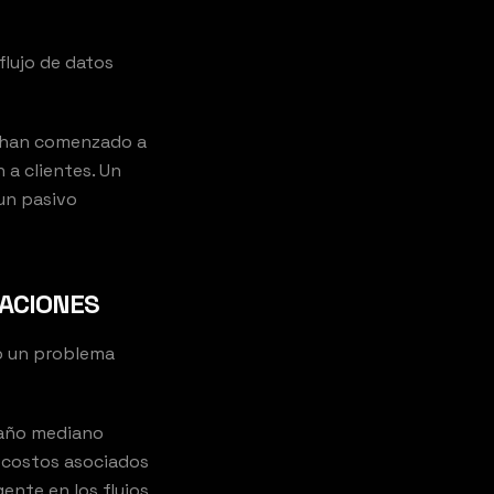
flujo de datos
a han comenzado a
 a clientes. Un
un pasivo
RACIONES
o un problema
maño mediano
s costos asociados
ente en los flujos