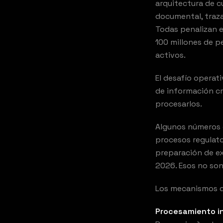
arquitectura de c
documental, traza
Todas penalizan e
100 millones de p
activos.
El desafío operat
de información c
procesarlos.
Algunos números 
procesos regulato
preparación de ex
2026. Esos no son
Los mecanismos de
Procesamiento i