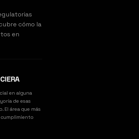
egulatorias
scubre cómo la
stos en
NCIERA
cial en alguna
yoría de esas
. El área que más
l cumplimiento