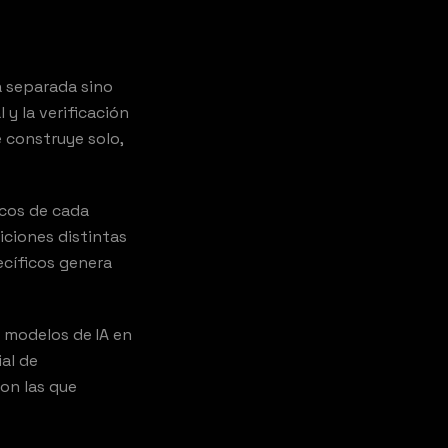
a separada sino
y la verificación
e construye solo,
icos de cada
iciones distintas
cíficos genera
 modelos de IA en
DIO
al de
on las que