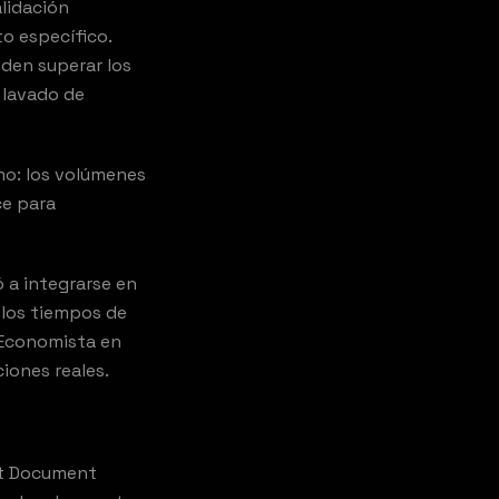
alidación
o específico.
eden superar los
 lavado de
mo: los volúmenes
ce para
 a integrarse en
 los tiempos de
 Economista en
iones reales.
ent Document