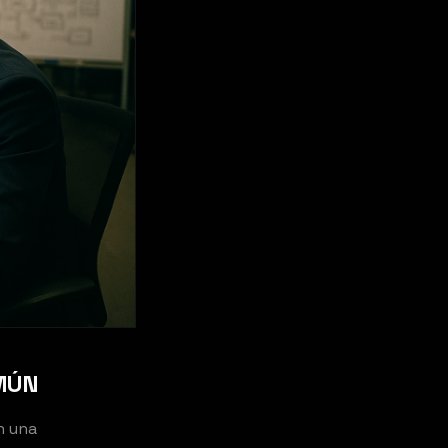
MÚN
n una