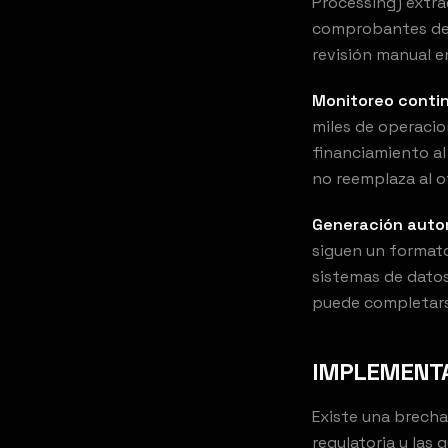
Processing) extra
comprobantes de d
revisión manual e
Monitoreo conti
miles de operacio
financiamiento al
no reemplaza al o
Generación auto
siguen un format
sistemas de datos
puede completars
IMPLEMENTA
Existe una brech
regulatoria y las