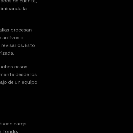
stados de cuenta,
liminando la
lías procesan
e activos o
evisarlos. Esto
rizada.
muchos casos
amente desde los
ajo de un equipo
ducen carga
e fondo.