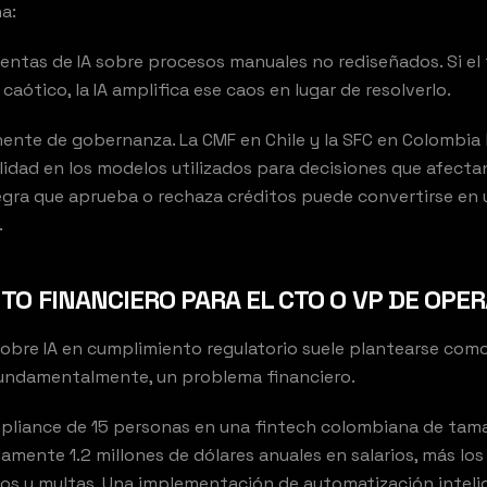
a:
entas de IA sobre procesos manuales no rediseñados. Si el 
Construimos la IA que opera tu negocio
caótico, la IA amplifica ese caos en lugar de resolverlo.
nente de gobernanza. La CMF en Chile y la SFC en Colombi
ilidad en los modelos utilizados para decisiones que afectan
gra que aprueba o rechaza créditos puede convertirse en 
.
O FINANCIERO PARA EL CTO O VP DE OPE
obre IA en cumplimiento regulatorio suele plantearse com
fundamentalmente, un problema financiero.
pliance de 15 personas en una fintech colombiana de ta
mente 1.2 millones de dólares anuales en salarios, más lo
ajos y multas. Una implementación de automatización intelig