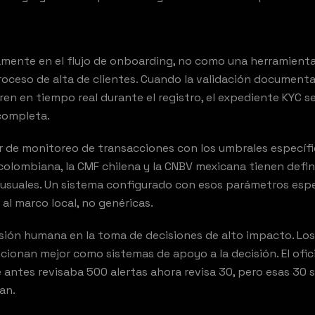
tamente en el flujo de onboarding, no como una herramient
oceso de alta de clientes. Cuando la validación documental 
ren en tiempo real durante el registro, el expediente KYC s
completa.
r de monitoreo de transacciones con los umbrales específ
 colombiana, la CMF chilena y la CNBV mexicana tienen defin
usuales. Un sistema configurado con esos parámetros espe
 al marco local, no genéricas.
ión humana en la toma de decisiones de alto impacto. Los
MENY STU
ionan mejor como sistemas de apoyo a la decisión. El ofici
antes revisaba 500 alertas ahora revisa 30, pero esas 30 s
an.