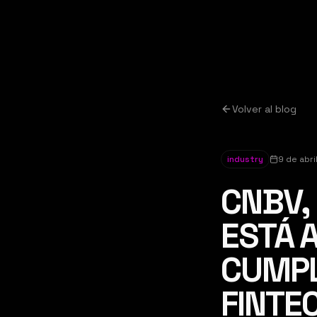
Volver al blog
industry
9 de abri
CNBV,
ESTÁ 
CUMPL
FINTE