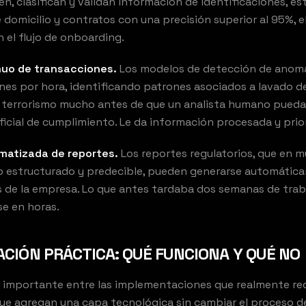
en, clasifican y validan información de identificaciones, e
omicilio y contratos con una precisión superior al 95%, e
n el flujo de onboarding.
nuo de transacciones.
Los modelos de detección de anoma
nes por hora, identificando patrones asociados a lavado d
 terrorismo mucho antes de que un analista humano pueda r
ficial de cumplimiento. Le da información procesada y prio
matizada de reportes.
Los reportes regulatorios, que en 
o estructurado y predecible, pueden generarse automátic
 de la empresa. Lo que antes tardaba dos semanas de trab
e en horas.
CIÓN PRÁCTICA: QUÉ FUNCIONA Y QUÉ NO
a importante entre las implementaciones que realmente re
 que agregan una capa tecnológica sin cambiar el proceso d