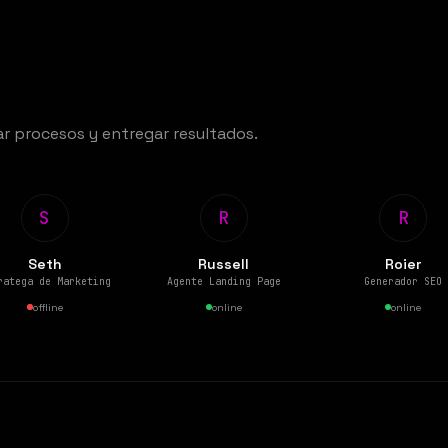
r procesos y entregar resultados.
S
R
R
Seth
Russell
Roier
ratega de Marketing
Agente Landing Page
Generador SEO
offline
online
online