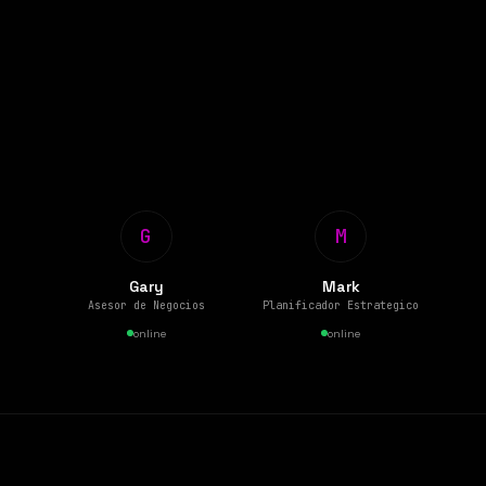
G
M
Gary
Mark
Asesor de Negocios
Planificador Estrategico
online
online