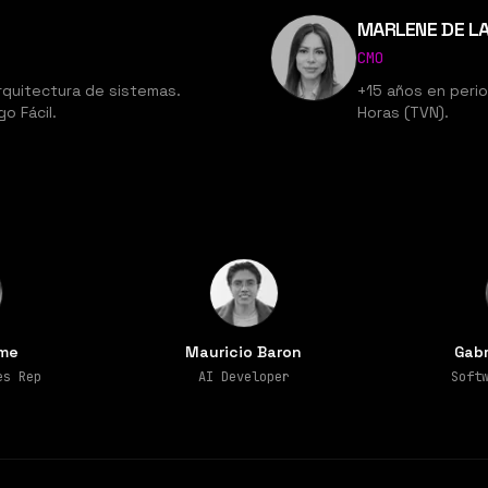
MARLENE DE L
CMO
rquitectura de sistemas.
+15 años en perio
o Fácil.
Horas (TVN).
ime
Mauricio Baron
Gabr
es Rep
AI Developer
Soft