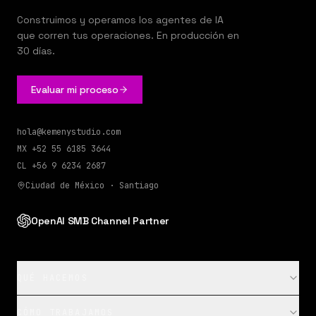
Construimos y operamos los agentes de IA
que corren tus operaciones. En producción en
30 días.
Evaluar mi proceso
hola@kemenystudio.com
MX
+52 55 6185 3644
CL
+56 9 6234 2687
Ciudad de México · Santiago
OpenAI SMB Channel Partner
QUÉ HACEMOS
CÓMO TRABAJAMOS