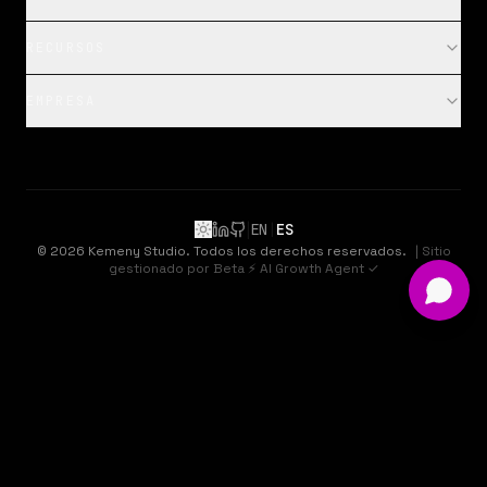
RECURSOS
EMPRESA
|
EN
|
ES
LinkedIn
GitHub
©
2026
Kemeny Studio.
Todos los derechos reservados.
| Sitio
gestionado por Beta ⚡ AI Growth Agent ✓