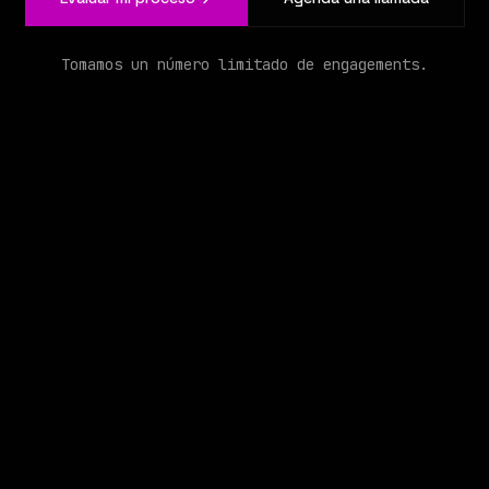
Tomamos un número limitado de engagements.
Construimos la IA que opera tu negocio