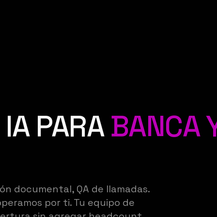
 IA PARA
BANCA 
ión documental, QA de llamadas.
operamos por ti. Tu equipo de
ertura sin agregar headcount.