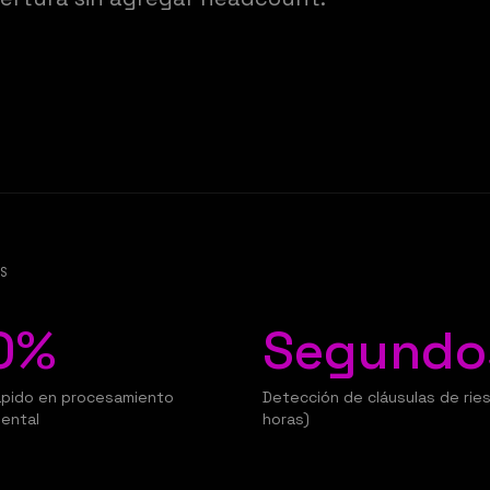
OS
0%
Segundo
ápido en procesamiento
Detección de cláusulas de rie
ental
horas)