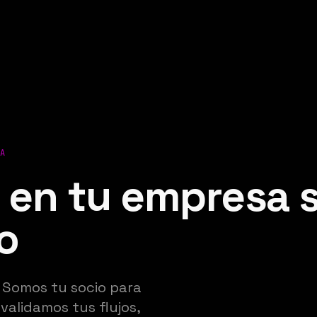
CA
 en tu empresa s
o
. Somos tu socio para
validamos tus flujos,