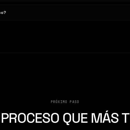
co?
Construimos la IA que opera tu negocio
PRÓXIMO PASO
L PROCESO QUE MÁS T